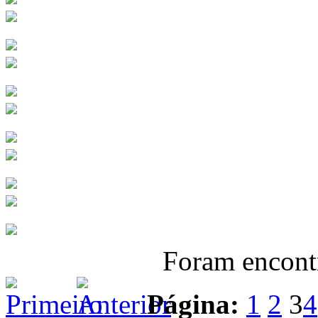
Foram encon
Página:
1
2
3
4