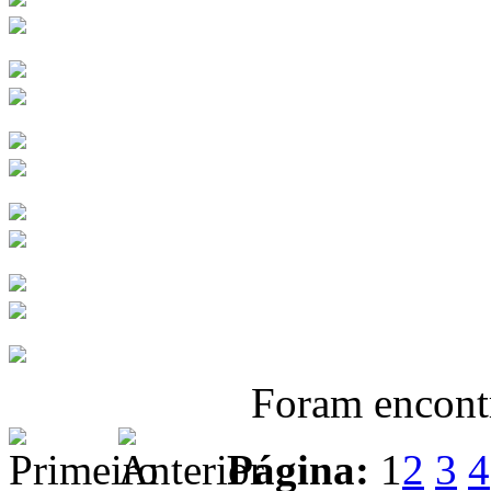
Foram encon
Página:
1
2
3
4