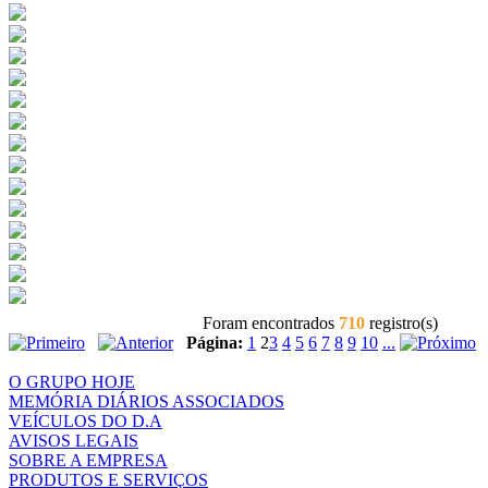
Foram encontrados
710
registro(s)
Página:
1
2
3
4
5
6
7
8
9
10
...
O GRUPO HOJE
MEMÓRIA DIÁRIOS ASSOCIADOS
VEÍCULOS DO D.A
AVISOS LEGAIS
SOBRE A EMPRESA
PRODUTOS E SERVIÇOS